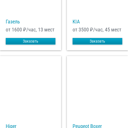
С
Политикой конфиденциальности
ознакомлен(а), даю согласие на
Газель
KIA
обработку моих Персональных данных
от 1600
₽/час, 13 мест
от 3500
₽/час, 45 мест
Отправить заказ
Заказать
Заказать
Higer
Peugeot Boxer