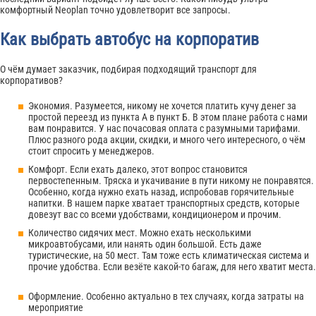
комфортный Neoplan точно удовлетворит все запросы.
Как выбрать автобус на корпоратив
О чём думает заказчик, подбирая подходящий транспорт для
корпоративов?
Экономия. Разумеется, никому не хочется платить кучу денег за
простой переезд из пункта А в пункт Б. В этом плане работа с нами
вам понравится. У нас почасовая оплата с разумными тарифами.
Плюс разного рода акции, скидки, и много чего интересного, о чём
стоит спросить у менеджеров.
Комфорт. Если ехать далеко, этот вопрос становится
первостепенным. Тряска и укачивание в пути никому не понравятся.
Особенно, когда нужно ехать назад, испробовав горячительные
напитки. В нашем парке хватает транспортных средств, которые
довезут вас со всеми удобствами, кондиционером и прочим.
Количество сидячих мест. Можно ехать несколькими
микроавтобусами, или нанять один большой. Есть даже
туристические, на 50 мест. Там тоже есть климатическая система и
прочие удобства. Если везёте какой-то багаж, для него хватит места.
Оформление. Особенно актуально в тех случаях, когда затраты на
мероприятие