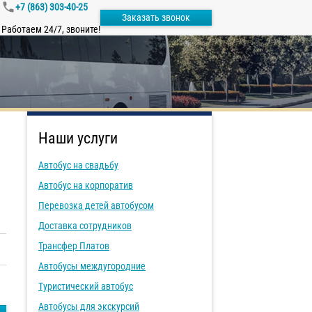
+7 (863) 303-40-25
Заказать звонок
Работаем 24/7, звоните!
Наши услуги
Автобус на свадьбу
Автобус на корпоратив
Перевозка детей автобусом
Доставка сотрудников
Трансфер Платов
Автобусы междугородние
Туристический автобус
Автобусы для экскурсий