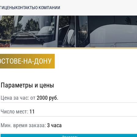
ГИ
ЦЕНЫ
КОНТАКТЫ
О КОМПАНИИ
ОСТОВЕ-НА-ДОНУ
Параметры и цены
Цена за час: от
2000 руб.
Число мест:
11
Мин. время заказа:
3 часа
енциальности
ознакомлен(а), даю
отку моих Персональных данных