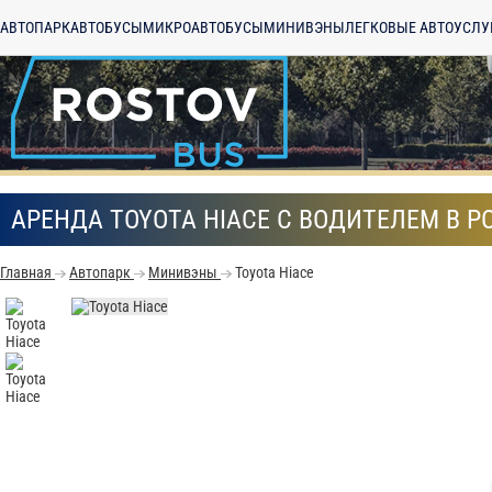
АВТОПАРК
АВТОБУСЫ
МИКРОАВТОБУСЫ
МИНИВЭНЫ
ЛЕГКОВЫЕ АВТО
УСЛУ
АРЕНДА TOYOTA HIACE С ВОДИТЕЛЕМ В Р
Главная
Автопарк
Минивэны
Toyota Hiace
С
Политикой конфид
согласие на обраб