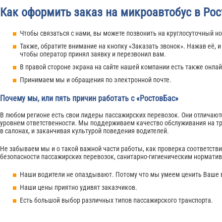
Как оформить заказ на микроавтобус в Ро
Чтобы связаться с нами, вы можете позвонить на круглосуточный ном
Также, обратите внимание на кнопку «Заказать звонок». Нажав её, 
чтобы оператор принял заявку и перезвонил вам.
В правой стороне экрана на сайте нашей компании есть также онлай
Принимаем мы и обращения по электронной почте.
Почему мы, или пять причин работать с «РостовБас»
В любом регионе есть свои лидеры пассажирских перевозок. Они отличаютс
уровнем ответственности. Мы поддерживаем качество обслуживания на тр
в салонах, и заканчивая культурой поведения водителей.
Не забываем мы и о такой важной части работы, как проверка соответств
безопасности пассажирских перевозок, санитарно-гигиеническим нормати
Наши водители не опаздывают. Потому что мы умеем ценить Ваше 
Наши цены приятно удивят заказчиков.
Есть большой выбор различных типов пассажирского транспорта.