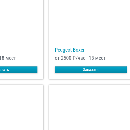
равить заказ
Peugeot Boxer
 18 мест
от 2500
₽/час , 18 мест
азать
Заказать