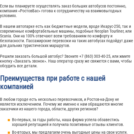
Если вы планируете осуществлять заказ больших автобусов постоянно,
компания «РостовБас» готова к сотрудничеству на взаимовыгодных
условиях.
В нашем автопарке есть как бюджетные модели, вроде Икарус-250, так и
современные комфортабельные машины, подобные Neoplan Tourliner, или
Scania. Они на 100% отвечают всем требованиям по комфорту и
безопасности. Пассажирские перевозки на таких автобусах подойдут даже
для дальних туристических маршрутов.
Решили заказать большой автобус? Звоните +7 (863) 303-40-25, или жмите
кнопку «Заказать звонок». Наш оператор сразу же свяжется с вами, чтобы
обсудить все детали.
Преимущества при работе с нашей
компанией
В любом городе есть несколько перевозчиков, и Ростов-на-Дону не
является исключением. Почему же именно к нам обращаются многие
заказчики из нашего города, области, других регионов?
Во-первых, за годы работы, наша фирма успела обзавестись
хорошей репутацией и получила позитивные отзывы клиентов.
Во-вторых, мы предлагаем очень выгодные цены на свои услуги.