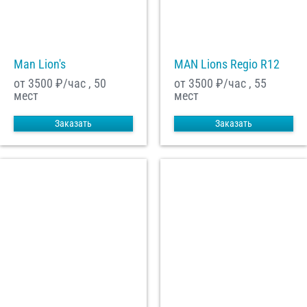
С
Политикой конфиденциальности
ознакомлен(а), даю согласие на
обработку моих Персональных данных
Man Lion's
MAN Lions Regio R12
Отправить заказ
от 3500
₽/час , 50
от 3500
₽/час , 55
мест
мест
Заказать
Заказать